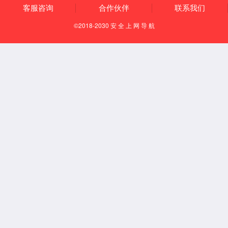
知识竞赛分两轮进行，第一轮为笔试环节，采
取集中闭卷答题方式，内容包括单选题、填空题、
判断题和简答题四部分；第二轮为竞赛环节，内容
包括必答题、抢答题和风险题。各参赛选手在比赛
中全神贯注、紧密配合，展现出了扎实过硬的知识
功底，赛出了风格，赛出了水平。整个竞赛过程争
夺激烈，比分交替上升，经过激烈角逐，机关第一