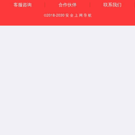
公司从最初成立时的3人发展为如今近20人的小