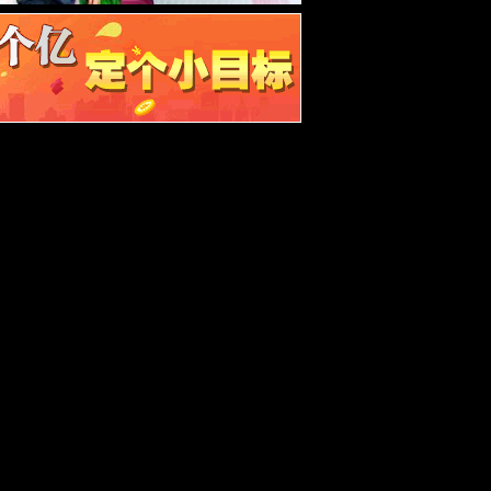
河北雄安新区容城县容城镇益康路6号
0312-6736200
扫码关注
nba篮球竞彩购买
河北交投
平台