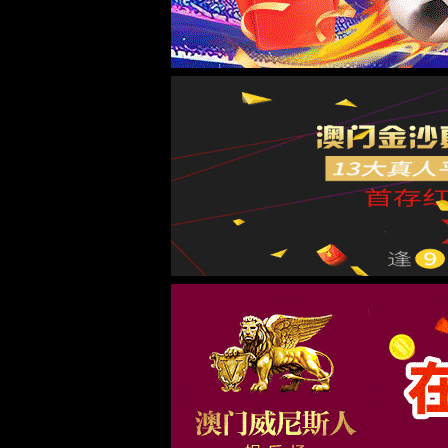
发展理念
服务理念
创新理念