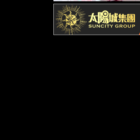
nba篮球竞彩网
新闻中心
产业布局
官网
公司要闻
信创产业
企业简介
基层动态
绿色建材
领导成员
媒体聚焦
工程咨询
组织架构
商贸物流
下属企业
工程养护
高速公路