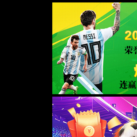
NBA篮球竞彩平台(中国