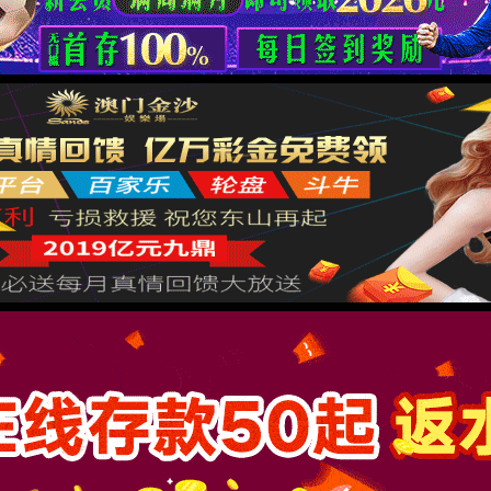
执行力理念
学习成长理念
人才理念
人